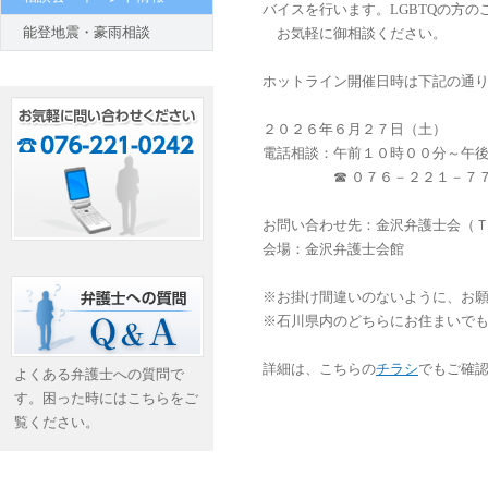
バイスを行います。
LGBTQ
の方の
能登地震・豪雨相談
お気軽に御
ホットライン開催日時は下記の通
２０２６年６月２７日（土）
電話相談：午前
☎ ０７６－２２１－７７１
お問い合わせ先：金沢弁護士会（Ｔ
会場：金沢弁護士会館
※お掛け間違いのないように、お
※石川県内のどちらにお住まいで
詳細は、こちらの
チラシ
でもご確
よくある弁護士への質問で
す。困った時にはこちらをご
覧ください。