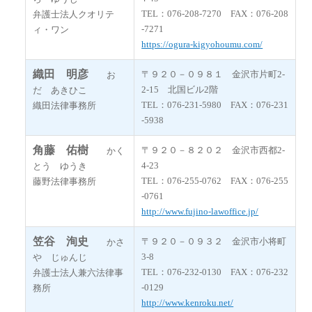
TEL：076-208-7270 FAX：076-208
弁護士法人クオリテ
-7271
ィ・ワン
https://ogura-kigyohoumu.com/
織田 明彦
〒９２０－０９８１ 金沢市片町2-
お
2-15 北国ビル2階
だ あきひこ
TEL：076-231-5980 FAX：076-231
織田法律事務所
-5938
角藤 佑樹
〒９２０－８２０２ 金沢市西都2-
かく
4-23
とう ゆうき
TEL：076-255-0762 FAX：076-255
藤野法律事務所
-0761
http://www.fujino-lawoffice.jp/
笠谷 洵史
〒９２０－０９３２ 金沢市小将町
かさ
3-8
や じゅんじ
TEL：076-232-0130 FAX：076-232
弁護士法人兼六法律事
-0129
務所
http://www.kenroku.net/