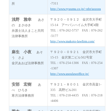
-7311
所
http://www.ryuumu.co.jp/~nbr/aozora
浅野 雅幸
〒９２０－０９１２ 金沢市大手町
あさ
15-14 アーバンハイム大手町4階
の まさゆき
TEL：076-262-5757 FAX：076-262
弁護士法人まこと共同
-5177
法律事務所
http://www.makoto-lawfirm.com/
麻生 小夜
〒９２０－０９２１ 金沢市大手町
あそ
15-15 金沢第二ビル502号室
う さよ
TEL：076-254-1306 FAX：076-254
金沢あおば法律事務所
-1307
http://www.asoulawoffice.jp/
安部 宏樹
〒９２１－８００１ 金沢市高畠1-
あ
335 高野ビル201
べ ひろき
TEL：076-218-4435 FAX：076-218
寒月法律事務所
-4406