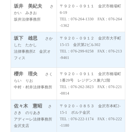
坂井 美紀夫
〒９２０－０９１１ 金沢市橋場町
さ
6-19
かい みきお
TEL：076-264-1330 FAX：076-264
坂井法律事務所
-1362
坂下 雄思
〒９２０－０９１２ 金沢市大手町
さか
15-15 金沢第2ビル302
した たかし
TEL：076-299-9258 FAX：076-213
法律事務所Z 金沢オ
-9461
フィス
櫻井 理央
〒９２０－０９１１ 金沢市橋場町
さく
1番29号 レジデンス兼六2階
らい りお
TEL：076-262-3823 FAX：076-221
中村・村井法律事務所
-0814
佐々木 憲昭
〒９２０－０８５３ 金沢市本町2-
さ
15-1 ポルテ金沢
さき のりあき
TEL：076-222-1174 FAX：076-222
アディーレ法律事務所
-1180
金沢支店