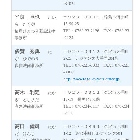
-3402
平良 卓也
〒９２８－０００１ 輪島市河井町
たい
15-90-25
ら たくや
TEL：0768-23-2126 FAX：0768-23
輪島ひまわり基金法律
-2125
事務所
多賀 秀典
〒９２０－０９１２ 金沢市大手町
た
2-25 レジデンス大手門204号
が ひでのり
TEL：076-221-3033 FAX：076-221
多賀法律事務所
-3066
http://www.taga.lawyers-office.jp/
髙木 利定
〒９２０－０９１２ 金沢市大手町
たか
10-19 長岡ビル1階
ぎ としさだ
TEL：076-234-7117 FAX：076-234
髙木法律事務所
-7116
高田 健司
〒９２０－０８６９ 金沢市上堤町
たか
1-12 金沢南町ビルディング501
だ けんじ