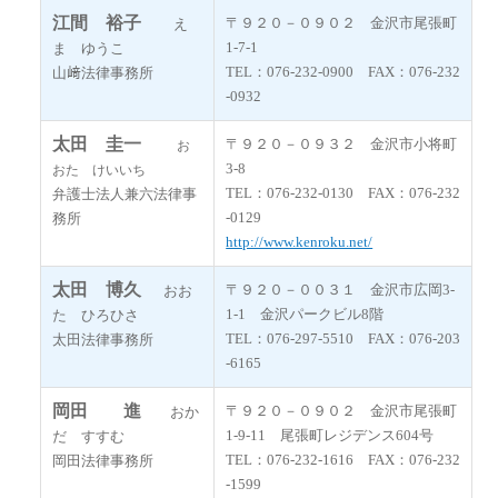
江間 裕子
〒９２０－０９０２ 金沢市尾張町
え
1-7-1
ま ゆうこ
TEL：076-232-0900 FAX：076-232
山﨑法律事務所
-0932
太田 圭一
〒９２０－０９３２ 金沢市小将町
お
3-8
おた けいいち
TEL：076-232-0130 FAX：076-232
弁護士法人兼六法律事
-0129
務所
http://www.kenroku.net/
太田 博久
〒９２０－００３１ 金沢市広岡3-
おお
1-1 金沢パークビル8階
た ひろひさ
TEL：076-297-5510 FAX：076-203
太田法律事務所
-6165
岡田 進
〒９２０－０９０２ 金沢市尾張町
おか
1-9-11 尾張町レジデンス604号
だ すすむ
TEL：076-232-1616 FAX：076-232
岡田法律事務所
-1599