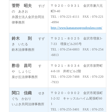
菅野 昭夫
〒９２０－０９３１ 金沢市兼六元
すげ
町9-40
の あきお
TEL：076-221-4111 FAX：076-221
弁護士法人金沢合同法
-4994
律事務所
http://www.kanazawagoudoulaw.com/
鈴木 到
〒９２１－８０２５ 金沢市増泉3-
すず
7-33 増泉ビル205号
き いたる
TEL：076-254-6803 FAX：076-254
鈴木法律事務所
-6813
酢谷 昌司
〒９２１－８０３４ 金沢市泉野町
す
4‐8-18 井村ビル2階
や しょうじ
TEL：076-220-7488 FAX：076-220
泉が丘法律事務所
-7933
関口 佳織
〒９２０－０９０２ 金沢市尾張町
せき
1-2-32 キャッスルハイム尾張町60
ぐち かおり
1
いぶき共同法律事務所
TEL：076-255-3401 FAX：076-255