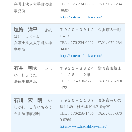
TEL：076-234-6606 FAX：076-234
弁護士法人大手町法律
-6607
事務所
http://ootemachi-law.com/
塩梅 洋平
〒９２０－０９１２ 金沢市大手町
あん
15-12
ばい ようへい
TEL：076-234-6606 FAX：076-234
弁護士法人大手町法律
-6607
事務所
http://ootemachi-law.com/
石井 翔大
〒９２１－８８２４ 野々市市新庄
いし
１－２６１ ２階
い しょうた
TEL：076-218-4720 FAX：076-218
法律事務所凪
-4721
石川 宏一朗
〒９２０－１１６７ 金沢市もりの
い
里1-149 杜の里ビル210号室
しかわ こういちろう
TEL：076-256-1466 FAX：050-373
石川法律事務所
0-0260
https://www.lawishikawa.net/