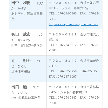
田中 和樹
〒９２０－０９３１ 金沢市兼六元
たな
町11-5 ラフィーネ兼六1階
か かずき
TEL：076-234-7300 FAX：076-234
あおぞら共同法律事務
-7311
所
http://www.ryuumu.co.jp/~nbr/aozora
智口 成市
〒９２０－０９３１ 金沢市兼六元
ちぐ
町3-49
ち せいいち
TEL：076-224-0012 FAX：076-261
田中・智口法律事務所
-6305
辻󠄀 明士
〒９２１－８１４２ 金沢市光が丘
つ
2-115
じ ひろし
TEL：076-287-5256，076-287-5257
辻󠄀法律事務所
FAX：076-287-3997
出口 勲
〒９２０－０９６１ 金沢市香林坊
でぐ
2-12-20 シャトル香林坊503
ち いさお
TEL：076-254-5345 FAX：076-254
Dexit税務法律事務所
-5346