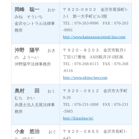
岡峰 聡一
〒９２０-０９０２ 金沢市尾張町1-
おか
2-1 第一大手町ビル3階
みね そういち
TEL：076-263-9990 FAX：076-263
金沢セントラル法律事
-9991
務所
http://www.kanazawacentral-law.com
沖野 陽平
〒９２０－８２０３ 金沢市鞍月3
おき
丁目127番地 AXIS鞍月2F-D区画
の ようへい
TEL：076-268-6115 FAX：076-268
沖野陽平法律事務所
-6116
http://www.okino-law.com
奥村 回
〒９２０－０９１２ 金沢市大手町
おく
9-29
むら かい
TEL：076-231-1800 FAX：076-231
弁護士法人北尾法律事
-5985
務所
http://kitaolaw.jp/
小倉 悠治
〒９２０－０８６５ 金沢市長町1-
おぐ
4-45
ら ゆうじ