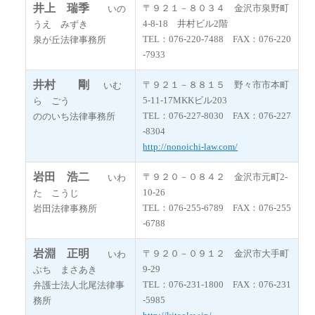
井上 瑞季
〒９２１－８０３４ 金沢市泉野町
いの
4‐8-18 井村ビル2階
うえ みずき
TEL：076-220-7488 FAX：076-220
泉が丘法律事務所
-7933
井村 剛
〒９２１－８８１５ 野々市市本町
いむ
5‐11-17MKKビル203
ら ごう
TEL：076-227-8030 FAX：076-227
ののいち法律事務所
-8304
http://nonoichi-law.com/
岩田 浩二
〒９２０－０８４２ 金沢市元町2-
いわ
10-26
た こうじ
TEL：076-255-6789 FAX：076-255
岩田法律事務所
-6788
岩淵 正明
〒９２０－０９１２ 金沢市大手町
いわ
9-29
ぶち まさあき
TEL：076-231-1800 FAX：076-231
弁護士法人北尾法律事
-5985
務所