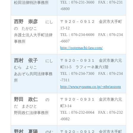
TEL：076-231-3600 FAX：076-231
松田法律特許事務所
-6800
西野 崇彦
〒９２０－０９１２ 金沢市大手町
にし
15-12
の たかひこ
TEL：076-234-6606 FAX：076-234
弁護士法人大手町法律
-6607
事務所
http://ootemachi-law.com/
西村 依子
〒９２０－０９３１ 金沢市兼六元
にし
町11-5 ラフィーネ兼六1階
むら よりこ
TEL：076-234-7300 FAX：076-234
あおぞら共同法律事務
-7311
所
http://www.ryuumu.co.jp/~nbr/aozora
野田 政仁
〒９２０－０９３１ 金沢市兼六元
の
町3-14
だ まさひと
TEL：076-232-0064 FAX：076-232
野田政仁法律事務所
-0082
野村 夏陽
〒９２０－０９１２ 金沢市大手町
のむ