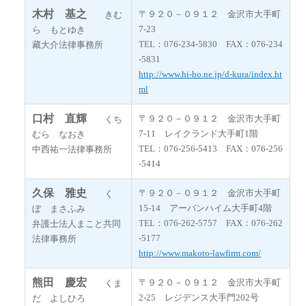
木村 基之
〒９２０－０９１２ 金沢市大手町
きむ
7-23
ら もとゆき
TEL：076-234-5830 FAX：076-234
藏大介法律事務所
-5831
http://www.hi-ho.ne.jp/d-kura/index.ht
ml
口村 直輝
〒９２０－０９１２ 金沢市大手町
くち
7-11 レイクランド大手町1階
むら なおき
TEL：076-256-5413 FAX：076-256
中西祐一法律事務所
-5414
久保 雅史
〒９２０－０９１２ 金沢市大手町
く
15-14 アーバンハイム大手町4階
ぼ まさふみ
TEL：076-262-5757 FAX：076-262
弁護士法人まこと共同
-5177
法律事務所
http://www.makoto-lawfirm.com/
熊田 慶宏
〒９２０－０９１２ 金沢市大手町
くま
2-25 レジデンス大手門202号
だ よしひろ