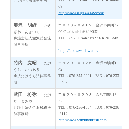
TEL:076-208-4061 FAX:076-208-40
さいがわ法律事務所
68
http://www.saigawa-law.com/
瀧沢 明継
〒９２０－０９１９ 金沢市南町4-
たき
60 金沢大同生命ﾋﾞﾙ6階
ざわ あきつぐ
TEL:076-201-8462 FAX:076-201-846
弁護士法人瀧沢総合法
5
律事務所
https://takizawa-law.com/
竹内 克昭
〒９２０－０９２６ 金沢市暁町1-
たけ
42
うち かつあき
TEL：076-255-0601 FAX：076-255
金沢たけうち法律事務
-0602
所
武田 将弥
〒９２０－８２０３ 金沢市鞍月3-
たけ
32
だ まさや
TEL：076-256-1334 FAX：076-236
弁護士法人金沢税務法
-2116
律事務所
http://www.zeimuhouritsu.com