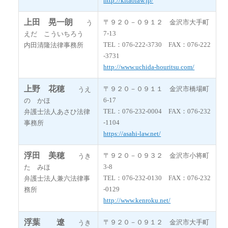
http://kitaolaw.jp/
上田 晃一朗
〒９２０－０９１２ 金沢市大手町
う
7-13
えだ こういちろう
TEL：076-222-3730 FAX：076-222
内田清隆法律事務所
-3731
http://www.uchida-houritsu.com/
上野 花穂
〒９２０－０９１１ 金沢市橋場町
うえ
6-17
の かほ
TEL：076-232-0004 FAX：076-232
弁護士法人あさひ法律
-1104
事務所
https://asahi-law.net/
浮田 美穂
〒９２０－０９３２ 金沢市小将町
うき
3-8
た みほ
TEL：076-232-0130 FAX：076-232
弁護士法人兼六法律事
-0129
務所
http://www.kenroku.net/
浮葉 遼
〒９２０－０９１２ 金沢市大手町
うき