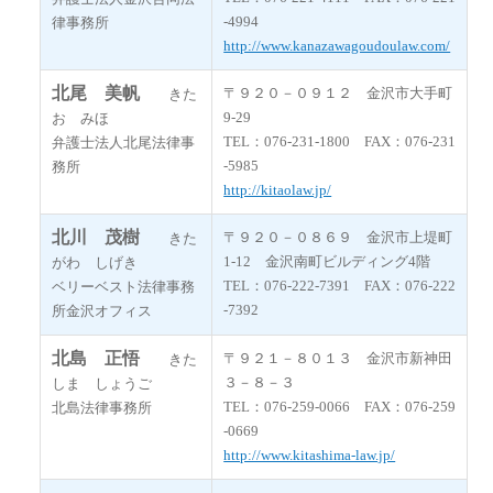
-4994
律事務所
http://www.kanazawagoudoulaw.com/
北尾 美帆
〒９２０－０９１２ 金沢市大手町
きた
9-29
お みほ
TEL：076-231-1800 FAX：076-231
弁護士法人北尾法律事
-5985
務所
http://kitaolaw.jp/
北川 茂樹
〒９２０－０８６９ 金沢市上堤町
きた
1-12 金沢南町ビルディング4階
がわ しげき
TEL：076-222-7391 FAX：076-222
ベリーベスト法律事務
-7392
所金沢オフィス
北島 正悟
〒９２１－８０１３ 金沢市新神田
きた
３－８－３
しま しょうご
TEL：076-259-0066 FAX：076-259
北島法律事務所
-0669
http://www.kitashima-law.jp/