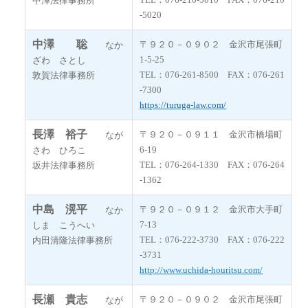
中澤法律事務所
-5020
中澤 聡
〒９２０－０９０２ 金沢市尾張町
なか
1-5-25
ざわ さとし
TEL：076-261-8500 FAX：076-261
敦賀法律事務所
-7300
https://turuga-law.com/
長澤 裕子
〒９２０－０９１１ 金沢市橋場町
なが
6-19
さわ ひろこ
TEL：076-264-1330 FAX：076-264
坂井法律事務所
-1362
中島 滉平
〒９２０－０９１２ 金沢市大手町
なか
7-13
しま こうへい
TEL：076-222-3730 FAX：076-222
内田清隆法律事務所
-3731
http://www.uchida-houritsu.com/
長瀬 貴志
〒９２０－０９０２ 金沢市尾張町
なが