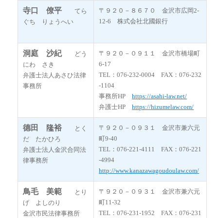
寺口 僚平
〒９２０－８６７０ 金沢市広岡2-
てら
12-6 株式会社北國銀行
ぐち りょうへい
洞庭 沙紀
〒９２０－０９１１ 金沢市橋場町
どう
6-17
にわ さき
TEL：076-232-0004 FAX：076-232
弁護士法人あさひ法律
-1104
事務所
事務所HP
https://asahi-law.net/
弁護士HP
https://hizumelaw.com/
德田
隆裕
〒９２０－０９３１ 金沢市兼六元
とく
町9-40
だ たかひろ
TEL：076-221-4111 FAX：076-221
弁護士法人金沢合同法
-4994
律事務所
http://www.kanazawagoudoulaw.com/
鳥毛 美範
〒９２０－０９３１ 金沢市兼六元
とり
町11-32
げ よしのり
TEL：076-231-1952 FAX：076-231
金沢市民法律事務所