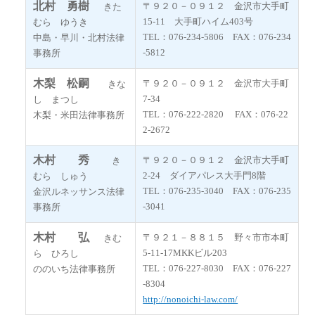
北村 勇樹
〒９２０－０９１２ 金沢市大手町
きた
15-11 大手町ハイム403号
むら ゆうき
TEL：076-234-5806 FAX：076-234
中島・早川・北村法律
-5812
事務所
木梨 松嗣
〒９２０－０９１２ 金沢市大手町
きな
7-34
し まつし
TEL：076-222-2820 FAX：076-22
木梨・米田法律事務所
2-2672
木村 秀
〒９２０－０９１２ 金沢市大手町
き
2-24 ダイアパレス大手門8階
むら しゅう
TEL：076-235-3040 FAX：076-235
金沢ルネッサンス法律
-3041
事務所
木村 弘
〒９２１－８８１５ 野々市市本町
きむ
5‐11-17MKKビル203
ら ひろし
TEL：076-227-8030 FAX：076-227
ののいち法律事務所
-8304
http://nonoichi-law.com/