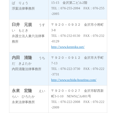
15-15 金沢第二ビル2階
ば りょう
TEL：076-255-2094 FAX：076-255
浮葉法律事務所
-2095
臼井 元規
〒９２０－０９３２ 金沢市小将町
うす
3-8
い もとき
TEL：076-232-0130 FAX：076-232
弁護士法人兼六法律事
-0129
務所
http://www.kenroku.net/
内田 清隆
〒９２０－０９１２ 金沢市大手町
うち
7-13
だ きよたか
TEL：076-222-3730 FAX：076-222
内田清隆法律事務所
-3731
http://www.uchida-houritsu.com/
永來 宏隆
〒９２０－００２７ 金沢市駅西新
えい
町3-1-10 NEWSビル801号
らい ひろたか
TEL：076-222-2008 FAX：076-222
永來法律事務所
-2009