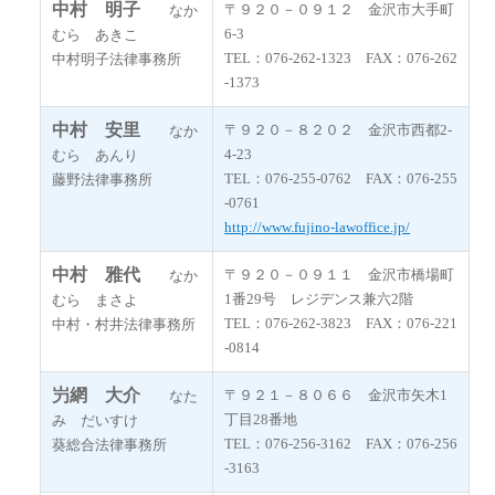
中村 明子
〒９２０－０９１２ 金沢市大手町
なか
6-3
むら あきこ
TEL：076-262-1323 FAX：076-262
中村明子法律事務所
-1373
中村 安里
〒９２０－８２０２ 金沢市西都2-
なか
4-23
むら あんり
TEL：076-255-0762 FAX：076-255
藤野法律事務所
-0761
http://www.fujino-lawoffice.jp/
中村 雅代
〒９２０－０９１１ 金沢市橋場町
なか
1番29号 レジデンス兼六2階
むら まさよ
TEL：076-262-3823 FAX：076-221
中村・村井法律事務所
-0814
屶網 大介
〒９２１－８０６６ 金沢市矢木1
なた
丁目28番地
み だいすけ
TEL：076-256-3162 FAX：076-256
葵総合法律事務所
-3163