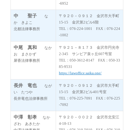
-6952
中 聖子
〒９２０－０９１２ 金沢市大手町
な
15-15 金沢第2ビル6階
か きよこ
TEL：076-224-1001 FAX：076-224
北都法律事務所
-1002
中尾 真和
〒９２１－８１７３ 金沢市円光寺
なか
2-345 サンピア泉ヶ丘607号室
お まさかず
TEL：050-3612-8147 FAX：050-33
犀香法律事務所
85-9531
https://lawoffice.saika.one/
長井 竜也
〒９２０－０９１２ 金沢市大手町
なが
15-15 金沢第2ビル401号室
い たつや
TEL：076-225-7091 FAX：076-225
長井竜也法律事務所
-7092
中澤 彰孝
〒９２０－００２２ 金沢市北安江
なか
4-18-13
ざわ あきたか
TEL：076-210-5010 FAX：076-210