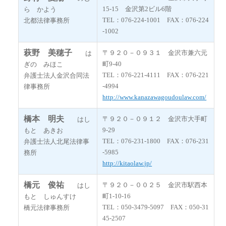
15-15 金沢第2ビル6階
ら かよう
TEL：076-224-1001 FAX：076-224
北都法律事務所
-1002
萩野 美穂子
〒９２０－０９３１ 金沢市兼六元
は
町9-40
ぎの みほこ
TEL：076-221-4111 FAX：076-221
弁護士法人金沢合同法
-4994
律事務所
http://www.kanazawagoudoulaw.com/
橋本 明夫
〒９２０－０９１２ 金沢市大手町
はし
9-29
もと あきお
TEL：076-231-1800 FAX：076-231
弁護士法人北尾法律事
-5985
務所
http://kitaolaw.jp/
橋元 俊祐
〒９２０－００２５
金沢市駅西本
はし
町1-10-16
もと しゅんすけ
TEL：050-3479-5097 FAX：050-31
橋元法律事務所
45-2507