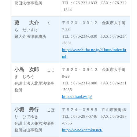
TEL：076-222-1833 FAX：076-222
熊田法律事務所
-1844
藏 大介
〒９２０－０９１２ 金沢市大手町
く
7-23
ら だいすけ
TEL：076-234-5830 FAX：076-234
藏大介法律事務所
-5831
http://www.hi-ho.ne.jp/d-kura/index.ht
ml
小島 次郎
〒９２０－０９１２ 金沢市大手町
こじ
9-29
ま じろう
TEL：076-231-1800 FAX：076-231
弁護士法人北尾法律事
-5985
務所
http://kitaolaw.jp/
小堀 秀行
〒９２４－０８８５ 白山市殿町48
こぼ
TEL：076-287-6746 FAX：076-287
り ひでゆき
-6756
弁護士法人兼六法律事
http://www.kenroku.net/
務所白山事務所