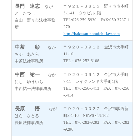
長門 達志
〒９２１－８８１５ 野々市市本町
なが
5-1-41 タウビル1階
と たつし
TEL:076-259-5930 FAX:050-3737-1
白山・野々市法律事務
270
所
http://hakusan-nonoichi-law.com
中茶 彰
〒９２０－０９１２ 金沢市大手町
なか
11-10
ちゃ あきら
TEL：076-252-6108
中茶法律事務所
中西 祐一
〒９２０－０９１２ 金沢市大手町
なか
7-11 レイクランド大手町1階
にし ゆういち
TEL：076-256-5413 FAX：076-256
中西祐一法律事務所
-5414
長原 悟
〒９２０－００２７ 金沢市駅西新
なが
町3-1-10 NEWSビル102
はら さとる
TEL：076-282-9292 FAX：076-282
長原法律事務所
-9296