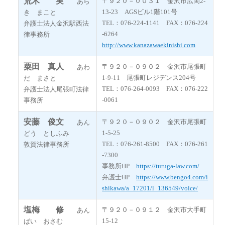
荒木 実
〒９２０－００３１ 金沢市広岡2-
あら
13-23 AGSビル1階101号
き まこと
TEL：076-224-1141 FAX：076-224
弁護士法人金沢駅西法
-6264
律事務所
http://www.kanazawaekinishi.com
粟田 真人
〒９２０－０９０２ 金沢市尾張町
あわ
1-9-11 尾張町レジデンス204号
だ まさと
TEL：076-264-0093 FAX：076-222
弁護士法人尾張町法律
-0061
事務所
安藤 俊文
〒９２０－０９０２ 金沢市尾張町
あん
1-5-25
どう としふみ
TEL：076-261-8500 FAX：076-261
敦賀法律事務所
-7300
事務所HP
https://turuga-law.com/
弁護士HP
https://www.bengo4.com/i
shikawa/a_17201/l_136549/voice/
塩梅 修
〒９２０－０９１２ 金沢市大手町
あん
15-12
ばい おさむ