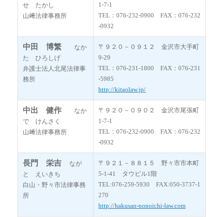
1-7-1
せ たかし
TEL：076-232-0900 FAX：076-232
山﨑法律事務所
-0932
中田 博繁
〒９２０－０９１２ 金沢市大手町
なか
9-29
た ひろしげ
TEL：076-231-1800 FAX：076-231
弁護士法人北尾法律事
-5985
務所
http://kitaolaw.jp/
中出 健作
〒９２０－０９０２ 金沢市尾張町
なか
1-7-1
で けんさく
TEL：076-232-0900 FAX：076-232
山﨑法律事務所
-0932
長門 栄吉
〒９２１－８８１５ 野々市市本町
なが
5-1-41 タウビル1階
と えいきち
TEL:076-259-5930 FAX:050-3737-1
白山・野々市法律事務
270
所
http://hakusan-nonoichi-law.com