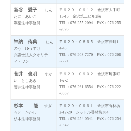
新谷 愛子
〒９２０－０９１２ 金沢市大手町
しん
15-15 金沢第二ビル2階
たに あいこ
TEL：076-255-2094 FAX：076-255
浮葉法律事務所
-2095
神納 侑典
〒９２０－０８６５ 金沢市長町1-
じん
4-45
のう ゆうすけ
TEL：076-208-7270 FAX：076-208
弁護士法人クオリテ
-7271
ィ・ワン
菅井 俊明
〒９２０－０９０２ 金沢市尾張町
すが
1-2-2
い としあき
TEL：076-261-6554 FAX：076-222
菅井法律事務所
-6667
杉本 隆
〒９２０－０９６１ 金沢市香林坊
すぎ
2‐12‐20 シャトル香林坊304
もと たかし
TEL：076-254-0541 FAX：076-254
杉本法律事務所
-0542