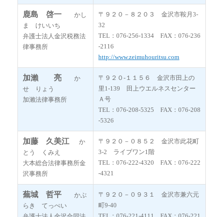
鹿島 啓一
〒９２０－８２０３ 金沢市鞍月3-
かし
32
ま けいいち
TEL：076-256-1334 FAX：076-236
弁護士法人金沢税務法
-2116
律事務所
http://www.zeimuhouritsu.com
加瀨 亮
〒９２０-１１５６ 金沢市田上の
か
里1-139 田上ウエルネスセンター
せ りょう
Ａ号
加瀨法律事務所
TEL：076-208-5325 FAX：076-208
-5326
加藤 久美江
〒９２０－０８５２ 金沢市此花町
か
3-2 ライブワン1階
とう くみえ
TEL：076-222-4320 FAX：076-222
大本総合法律事務所金
-4321
沢事務所
蕪城 哲平
〒９２０－０９３１ 金沢市兼六元
かぶ
町9-40
らき てっぺい
TEL：076-221-4111 FAX：076-221
弁護士法人金沢合同法