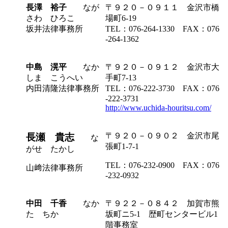
長澤 裕子
なが
〒９２０－０９１１ 金沢市橋
さわ ひろこ
場町6-19
坂井法律事務所
TEL：076-264-1330 FAX：076
-264-1362
中島 滉平
なか
〒９２０－０９１２ 金沢市大
しま こうへい
手町7-13
内田清隆法律事務所
TEL：076-222-3730 FAX：076
-222-3731
http://www.uchida-houritsu.com/
〒９２０－０９０２ 金沢市尾
長瀬 貴志
な
張町1-7-1
がせ たかし
TEL：076-232-0900 FAX：076
山﨑法律事務所
-232-0932
中田 千香
なか
〒９２２－０８４２ 加賀市熊
た ちか
坂町ニ5-1 歴町センタービル1
階事務室