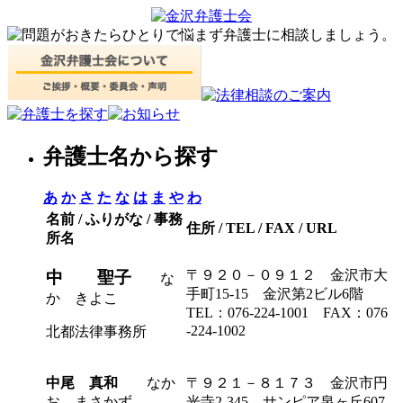
弁護士名から探す
あ
か
さ
た
な
は
ま
や
わ
名前 / ふりがな / 事務
住所 / TEL / FAX / URL
所名
〒９２０－０９１２ 金沢市大
中 聖子
な
手町15-15 金沢第2ビル6階
か きよこ
TEL：076-224-1001 FAX：076
-224-1002
北都法律事務所
中尾 真和
なか
〒９２１－８１７３ 金沢市円
お まさかず
光寺2-345 サンピア泉ヶ丘607