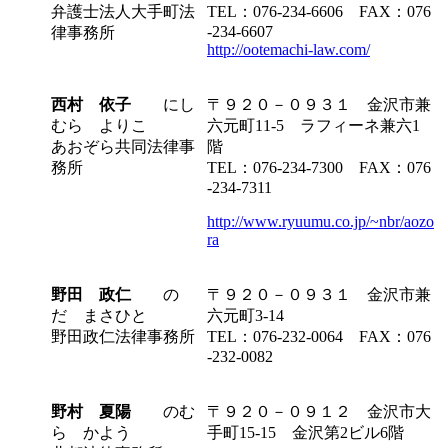
弁護士法人大手町法
TEL：076-234-6606 FAX：076
-234-6607
律事務所
http://ootemachi-law.com/
西村 依子
にし
〒９２０－０９３１ 金沢市兼
むら よりこ
六元町11-5 ラフィーネ兼六1
あおぞら共同法律事
階
務所
TEL：076-234-7300 FAX：076
-234-7311
http://www.ryuumu.co.jp/~nbr/aozo
ra
野田 政仁
の
〒９２０－０９３１ 金沢市兼
だ まさひと
六元町3-14
野田政仁法律事務所
TEL：076-232-0064 FAX：076
-232-0082
野村 夏陽
のむ
〒９２０－０９１２ 金沢市大
ら かよう
手町15-15 金沢第2ビル6階